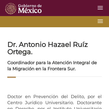
Inter
de
Nave
Inter
Inicio
Ir Atrás
Coordinador CAIMFS
de
Nave
Dr. Antonio Hazael Ruíz
Ortega.
Coordinador para la Atención Integral de
la Migración en la Frontera Sur.
Doctor en Prevención del Delito, por el
Centro Jurídico Universitario. Doctorante
en Derecho, por el Instituto Universitario